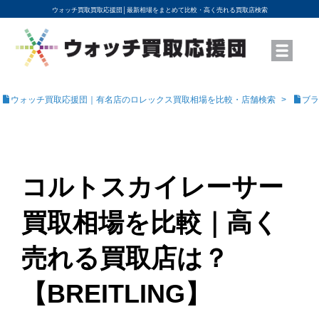
ウォッチ買取買取応援団│
最新相場をまとめて比較・高く売れる買取店検索
YouTubeで動画を公開中
ROLEXモデル名から買取相場を調べる
高級時計ブランド名から買取相場を調べる
地域から買取店を探す
店舗名から買取店を探す
ブランド時計を高く売る方法
買取査定を依頼する
ウォッチ買取応援団｜有名店のロレックス買取相場を比較・店舗検索
ブラ
コルトスカイレーサー
買取相場を比較｜高く
売れる買取店は？
【BREITLING】