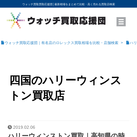
ウォッチ買取買取応援団│
最新相場をまとめて比較・高く売れる買取店検索
YouTubeで動画を公開中
ROLEXモデル名から買取相場を調べる
高級時計ブランド名から買取相場を調べる
地域から買取店を探す
店舗名から買取店を探す
ブランド時計を高く売る方法
買取査定を依頼する
ウォッチ買取応援団｜有名店のロレックス買取相場を比較・店舗検索
ハリ
四国のハリーウィンス
トン買取店
2019.02.06
ハリーウィンストン買取｜高知県の時