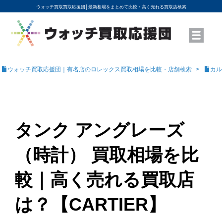
ウォッチ買取買取応援団│
最新相場をまとめて比較・高く売れる買取店検索
YouTubeで動画を公開中
ROLEXモデル名から買取相場を調べる
高級時計ブランド名から買取相場を調べる
地域から買取店を探す
店舗名から買取店を探す
ブランド時計を高く売る方法
買取査定を依頼する
ウォッチ買取応援団｜有名店のロレックス買取相場を比較・店舗検索
カル
タンク アングレーズ
（時計） 買取相場を比
較｜高く売れる買取店
は？【CARTIER】