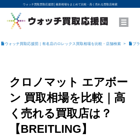
ウォッチ買取買取応援団│
最新相場をまとめて比較・高く売れる買取店検索
YouTubeで動画を公開中
ROLEXモデル名から買取相場を調べる
高級時計ブランド名から買取相場を調べる
地域から買取店を探す
店舗名から買取店を探す
ブランド時計を高く売る方法
買取査定を依頼する
ウォッチ買取応援団｜有名店のロレックス買取相場を比較・店舗検索
ブラ
クロノマット エアボー
ン 買取相場を比較｜高
く売れる買取店は？
【BREITLING】