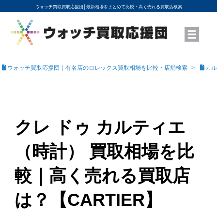
ウォッチ買取買取応援団│
最新相場をまとめて比較・高く売れる買取店検索
YouTubeで動画を公開中
ROLEXモデル名から買取相場を調べる
高級時計ブランド名から買取相場を調べる
地域から買取店を探す
店舗名から買取店を探す
ブランド時計を高く売る方法
買取査定を依頼する
ウォッチ買取応援団｜有名店のロレックス買取相場を比較・店舗検索
カル
クレ ドゥ カルティエ
（時計） 買取相場を比
較｜高く売れる買取店
は？【CARTIER】