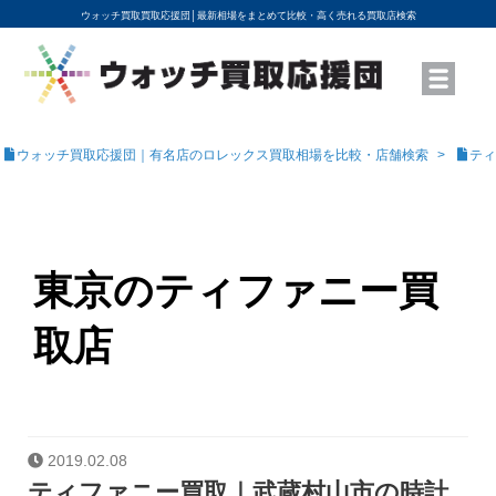
ウォッチ買取買取応援団│
最新相場をまとめて比較・高く売れる買取店検索
YouTubeで動画を公開中
ROLEXモデル名から買取相場を調べる
高級時計ブランド名から買取相場を調べる
地域から買取店を探す
店舗名から買取店を探す
ブランド時計を高く売る方法
買取査定を依頼する
ウォッチ買取応援団｜有名店のロレックス買取相場を比較・店舗検索
ティ
東京のティファニー買
取店
2019.02.08
ティファニー買取｜武蔵村山市の時計