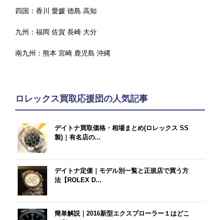
四国：
香川
愛媛
徳島
高知
九州：
福岡
佐賀
長崎
大分
南九州：
熊本
宮崎
鹿児島
沖縄
ロレックス買取応援団の人気記事
デイトナ買取価格・相場まとめ(ロレックス SS
製)｜有名店の...
デイトナ定価｜モデル別一覧と正規店で買う方
法【ROLEX D...
簡単解説｜2016新型エクスプローラー１はどこ