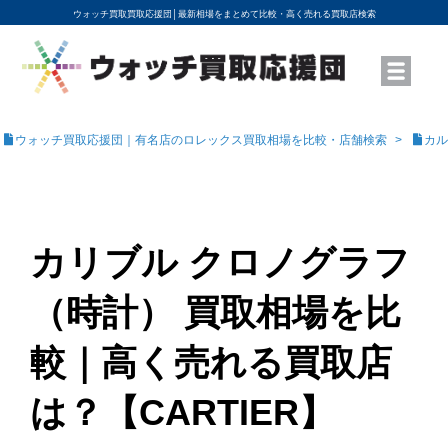
ウォッチ買取買取応援団│
最新相場をまとめて比較・高く売れる買取店検索
YouTubeで動画を公開中
ROLEXモデル名から買取相場を調べる
高級時計ブランド名から買取相場を調べる
地域から買取店を探す
店舗名から買取店を探す
ブランド時計を高く売る方法
買取査定を依頼する
ウォッチ買取応援団｜有名店のロレックス買取相場を比較・店舗検索
カル
カリブル クロノグラフ
（時計） 買取相場を比
較｜高く売れる買取店
は？【CARTIER】