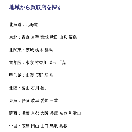
地域から買取店を探す
北海道：
北海道
東北：
青森
岩手
宮城
秋田
山形
福島
北関東：
茨城
栃木
群馬
首都圏：
東京
神奈川
埼玉
千葉
甲信越：
山梨
長野
新潟
北陸：
富山
石川
福井
東海：
静岡
岐阜
愛知
三重
関西：
滋賀
京都
大阪
兵庫
奈良
和歌山
中国：
広島
岡山
山口
鳥取
島根