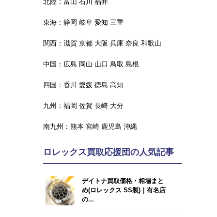
北陸：
富山
石川
福井
東海：
静岡
岐阜
愛知
三重
関西：
滋賀
京都
大阪
兵庫
奈良
和歌山
中国：
広島
岡山
山口
鳥取
島根
四国：
香川
愛媛
徳島
高知
九州：
福岡
佐賀
長崎
大分
南九州：
熊本
宮崎
鹿児島
沖縄
ロレックス買取応援団の人気記事
デイトナ買取価格・相場まと
め(ロレックス SS製)｜有名店
の...