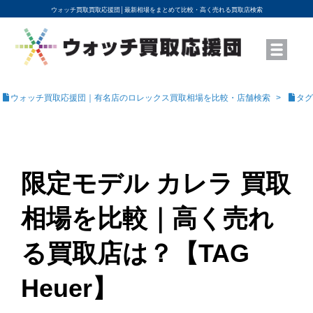
ウォッチ買取買取応援団│
最新相場をまとめて比較・高く売れる買取店検索
YouTubeで動画を公開中
ROLEXモデル名から買取相場を調べる
高級時計ブランド名から買取相場を調べる
地域から買取店を探す
店舗名から買取店を探す
ブランド時計を高く売る方法
買取査定を依頼する
ウォッチ買取応援団｜有名店のロレックス買取相場を比較・店舗検索
タグ
限定モデル カレラ 買取
相場を比較｜高く売れ
る買取店は？【TAG
Heuer】