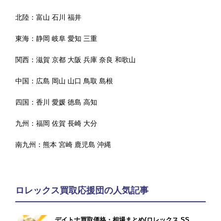
北陸：
富山
石川
福井
東海：
静岡
岐阜
愛知
三重
関西：
滋賀
京都
大阪
兵庫
奈良
和歌山
中国：
広島
岡山
山口
鳥取
島根
四国：
香川
愛媛
徳島
高知
九州：
福岡
佐賀
長崎
大分
南九州：
熊本
宮崎
鹿児島
沖縄
ロレックス買取応援団の人気記事
デイトナ買取価格・相場まとめ(ロレックス SS