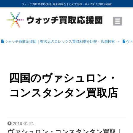
ウォッチ買取買取応援団│
最新相場をまとめて比較・高く売れる買取店検索
YouTubeで動画を公開中
ROLEXモデル名から買取相場を調べる
高級時計ブランド名から買取相場を調べる
地域から買取店を探す
店舗名から買取店を探す
ブランド時計を高く売る方法
買取査定を依頼する
ウォッチ買取応援団｜有名店のロレックス買取相場を比較・店舗検索
ヴァ
四国のヴァシュロン・
コンスタンタン買取店
2019.01.21
ヴァシュロン・コンスタンタン買取｜