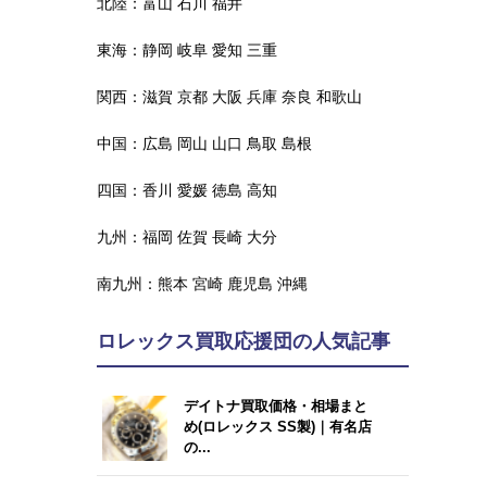
北陸：
富山
石川
福井
東海：
静岡
岐阜
愛知
三重
関西：
滋賀
京都
大阪
兵庫
奈良
和歌山
中国：
広島
岡山
山口
鳥取
島根
四国：
香川
愛媛
徳島
高知
九州：
福岡
佐賀
長崎
大分
南九州：
熊本
宮崎
鹿児島
沖縄
ロレックス買取応援団の人気記事
デイトナ買取価格・相場まと
め(ロレックス SS製)｜有名店
の...