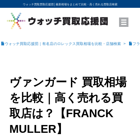
ウォッチ買取買取応援団│
最新相場をまとめて比較・高く売れる買取店検索
YouTubeで動画を公開中
ROLEXモデル名から買取相場を調べる
高級時計ブランド名から買取相場を調べる
地域から買取店を探す
店舗名から買取店を探す
ブランド時計を高く売る方法
買取査定を依頼する
ウォッチ買取応援団｜有名店のロレックス買取相場を比較・店舗検索
フラ
ヴァンガード 買取相場
を比較｜高く売れる買
取店は？【FRANCK
MULLER】