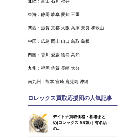
北陸：
富山
石川
福井
東海：
静岡
岐阜
愛知
三重
関西：
滋賀
京都
大阪
兵庫
奈良
和歌山
中国：
広島
岡山
山口
鳥取
島根
四国：
香川
愛媛
徳島
高知
九州：
福岡
佐賀
長崎
大分
南九州：
熊本
宮崎
鹿児島
沖縄
ロレックス買取応援団の人気記事
デイトナ買取価格・相場まと
め(ロレックス SS製)｜有名店
の...