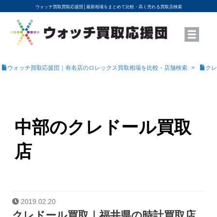
ウォッチ買取買取応援団│
最新相場をまとめて比較・高く売れる買取店検索
YouTubeで動画を公開中
ROLEXモデル名から買取相場を調べる
高級時計ブランド名から買取相場を調べる
地域から買取店を探す
店舗名から買取店を探す
ブランド時計を高く売る方法
買取査定を依頼する
ウォッチ買取応援団｜有名店のロレックス買取相場を比較・店舗検索
クレ
中部のクレドール買取
店
2019.02.20
クレドール買取｜福井県の時計買取店