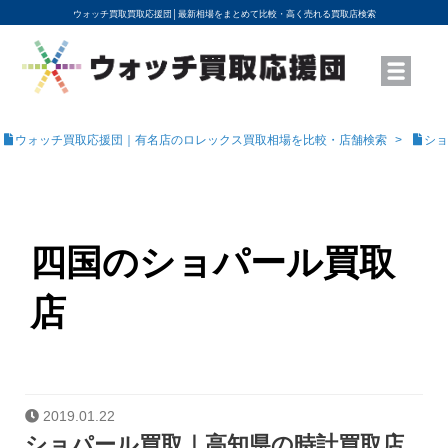
ウォッチ買取買取応援団│
最新相場をまとめて比較・高く売れる買取店検索
YouTubeで動画を公開中
ROLEXモデル名から買取相場を調べる
高級時計ブランド名から買取相場を調べる
地域から買取店を探す
店舗名から買取店を探す
ブランド時計を高く売る方法
買取査定を依頼する
ウォッチ買取応援団｜有名店のロレックス買取相場を比較・店舗検索
ショ
四国のショパール買取
店
2019.01.22
ショパール買取｜高知県の時計買取店