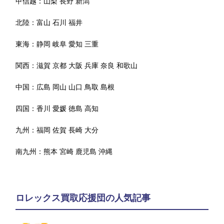
甲信越：
山梨
長野
新潟
北陸：
富山
石川
福井
東海：
静岡
岐阜
愛知
三重
関西：
滋賀
京都
大阪
兵庫
奈良
和歌山
中国：
広島
岡山
山口
鳥取
島根
四国：
香川
愛媛
徳島
高知
九州：
福岡
佐賀
長崎
大分
南九州：
熊本
宮崎
鹿児島
沖縄
ロレックス買取応援団の人気記事