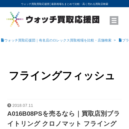
ウォッチ買取買取応援団│
最新相場をまとめて比較・高く売れる買取店検索
YouTubeで動画を公開中
ROLEXモデル名から買取相場を調べる
高級時計ブランド名から買取相場を調べる
地域から買取店を探す
店舗名から買取店を探す
ブランド時計を高く売る方法
買取査定を依頼する
ウォッチ買取応援団｜有名店のロレックス買取相場を比較・店舗検索
ブラ
フライングフィッシュ
2018.07.11
A016B08PSを売るなら｜買取店別ブラ
イトリング クロノマット フライング