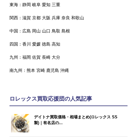
東海：
静岡
岐阜
愛知
三重
関西：
滋賀
京都
大阪
兵庫
奈良
和歌山
中国：
広島
岡山
山口
鳥取
島根
四国：
香川
愛媛
徳島
高知
九州：
福岡
佐賀
長崎
大分
南九州：
熊本
宮崎
鹿児島
沖縄
ロレックス買取応援団の人気記事
デイトナ買取価格・相場まとめ(ロレックス SS
製)｜有名店の...