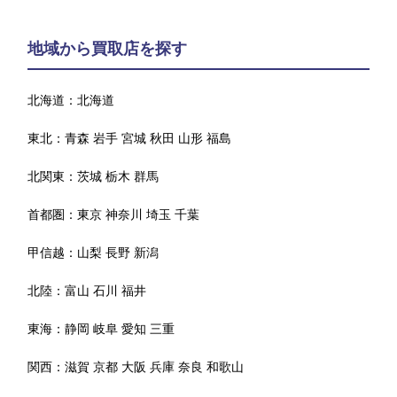
地域から買取店を探す
北海道：
北海道
東北：
青森
岩手
宮城
秋田
山形
福島
北関東：
茨城
栃木
群馬
首都圏：
東京
神奈川
埼玉
千葉
甲信越：
山梨
長野
新潟
北陸：
富山
石川
福井
東海：
静岡
岐阜
愛知
三重
関西：
滋賀
京都
大阪
兵庫
奈良
和歌山