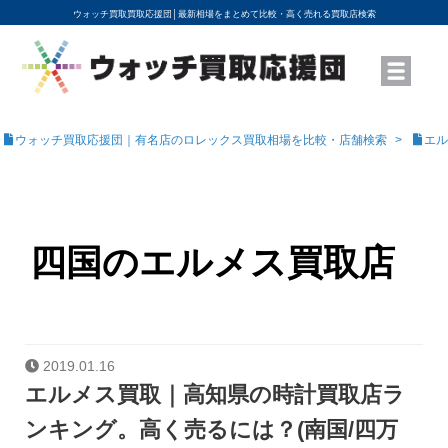
ウォッチ買取買取応援団│
最新相場をまとめて比較・高く売れる買取店検索
YouTubeで動画を公開中
ROLEXモデル名から買取相場を調べる
高級時計ブランド名から買取相場を調べる
地域から買取店を探す
店舗名から買取店を探す
ブランド時計を高く売る方法
買取査定を依頼する
ウォッチ買取応援団｜有名店のロレックス買取相場を比較・店舗検索
エル
四国のエルメス買取店
2019.01.16
エルメス買取｜高知県の時計買取店ラ
ンキング。高く売るには？(南国/四万