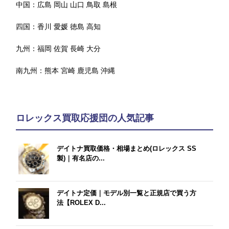
中国：
広島
岡山
山口
鳥取
島根
四国：
香川
愛媛
徳島
高知
九州：
福岡
佐賀
長崎
大分
南九州：
熊本
宮崎
鹿児島
沖縄
ロレックス買取応援団の人気記事
デイトナ買取価格・相場まとめ(ロレックス SS
製)｜有名店の...
デイトナ定価｜モデル別一覧と正規店で買う方
法【ROLEX D...