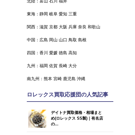
北陸：
富山
石川
福井
東海：
静岡
岐阜
愛知
三重
関西：
滋賀
京都
大阪
兵庫
奈良
和歌山
中国：
広島
岡山
山口
鳥取
島根
四国：
香川
愛媛
徳島
高知
九州：
福岡
佐賀
長崎
大分
南九州：
熊本
宮崎
鹿児島
沖縄
ロレックス買取応援団の人気記事
デイトナ買取価格・相場まと
め(ロレックス SS製)｜有名店
の...