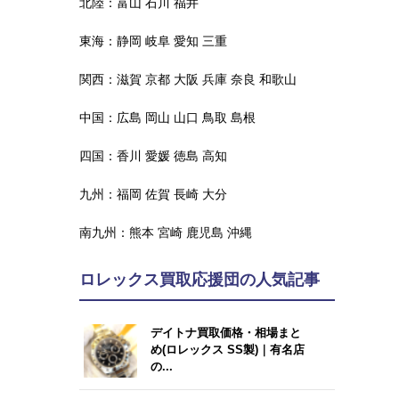
北陸：
富山
石川
福井
東海：
静岡
岐阜
愛知
三重
関西：
滋賀
京都
大阪
兵庫
奈良
和歌山
中国：
広島
岡山
山口
鳥取
島根
四国：
香川
愛媛
徳島
高知
九州：
福岡
佐賀
長崎
大分
南九州：
熊本
宮崎
鹿児島
沖縄
ロレックス買取応援団の人気記事
デイトナ買取価格・相場まと
め(ロレックス SS製)｜有名店
の...