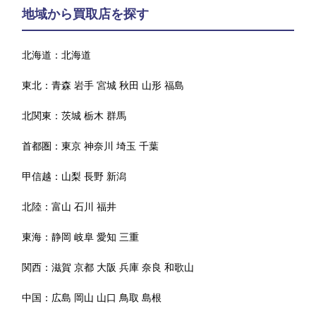
地域から買取店を探す
北海道：
北海道
東北：
青森
岩手
宮城
秋田
山形
福島
北関東：
茨城
栃木
群馬
首都圏：
東京
神奈川
埼玉
千葉
甲信越：
山梨
長野
新潟
北陸：
富山
石川
福井
東海：
静岡
岐阜
愛知
三重
関西：
滋賀
京都
大阪
兵庫
奈良
和歌山
中国：
広島
岡山
山口
鳥取
島根