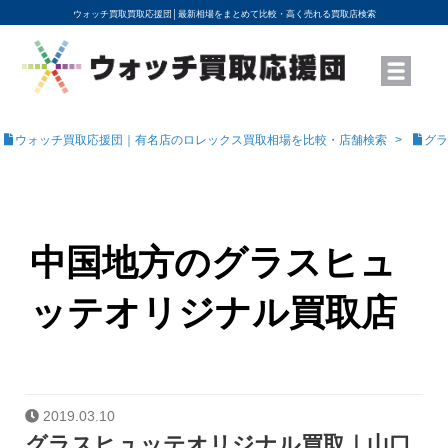
ウォッチ買取買取応援団│
最新相場をまとめて比較・高く売れる買取店検索
YouTubeで動画を公開中
ROLEXモデル名から買取相場を調べる
高級時計ブランド名から買取相場を調べる
地域から買取店を探す
店舗名から買取店を探す
ブランド時計を高く売る方法
買取査定を依頼する
ウォッチ買取応援団｜有名店のロレックス買取相場を比較・店舗検索
グラ
中国地方のグラスヒュ
ッテオリジナル買取店
2019.03.10
グラスヒュッテオリジナル買取｜山口