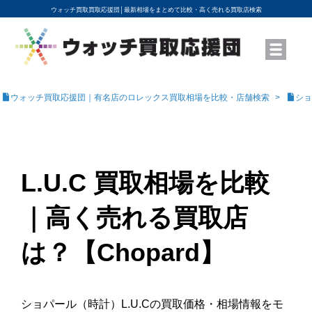
ウォッチ買取買取応援団│
最新相場をまとめて比較・高く売れる買取店検索
YouTubeで動画を公開中
ROLEXモデル名から買取相場を調べる
高級時計ブランド名から買取相場を調べる
地域から買取店を探す
店舗名から買取店を探す
ブランド時計を高く売る方法
買取査定を依頼する
ウォッチ買取応援団｜有名店のロレックス買取相場を比較・店舗検索
ショ
L.U.C 買取相場を比較
｜高く売れる買取店
は？【Chopard】
ショパール（時計）L.U.Cの買取価格・相場情報をモ