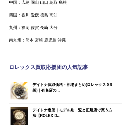
中国：
広島
岡山
山口
鳥取
島根
四国：
香川
愛媛
徳島
高知
九州：
福岡
佐賀
長崎
大分
南九州：
熊本
宮崎
鹿児島
沖縄
ロレックス買取応援団の人気記事
デイトナ買取価格・相場まとめ(ロレックス SS
製)｜有名店の...
デイトナ定価｜モデル別一覧と正規店で買う方
法【ROLEX D...