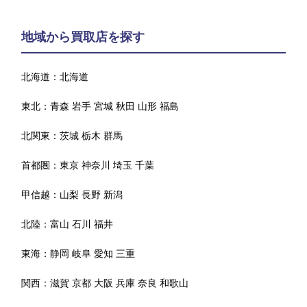
地域から買取店を探す
北海道：
北海道
東北：
青森
岩手
宮城
秋田
山形
福島
北関東：
茨城
栃木
群馬
首都圏：
東京
神奈川
埼玉
千葉
甲信越：
山梨
長野
新潟
北陸：
富山
石川
福井
東海：
静岡
岐阜
愛知
三重
関西：
滋賀
京都
大阪
兵庫
奈良
和歌山