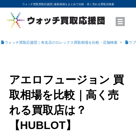
ウォッチ買取買取応援団│
最新相場をまとめて比較・高く売れる買取店検索
YouTubeで動画を公開中
ROLEXモデル名から買取相場を調べる
高級時計ブランド名から買取相場を調べる
地域から買取店を探す
店舗名から買取店を探す
ブランド時計を高く売る方法
買取査定を依頼する
ウォッチ買取応援団｜有名店のロレックス買取相場を比較・店舗検索
ウブ
アエロフュージョン 買
取相場を比較｜高く売
れる買取店は？
【HUBLOT】