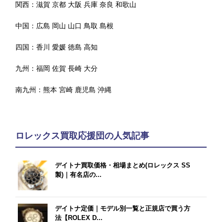
関西：
滋賀
京都
大阪
兵庫
奈良
和歌山
中国：
広島
岡山
山口
鳥取
島根
四国：
香川
愛媛
徳島
高知
九州：
福岡
佐賀
長崎
大分
南九州：
熊本
宮崎
鹿児島
沖縄
ロレックス買取応援団の人気記事
デイトナ買取価格・相場まとめ(ロレックス SS
製)｜有名店の...
デイトナ定価｜モデル別一覧と正規店で買う方
法【ROLEX D...