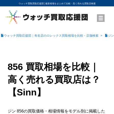
ウォッチ買取買取応援団│
最新相場をまとめて比較・高く売れる買取店検索
YouTubeで動画を公開中
ROLEXモデル名から買取相場を調べる
高級時計ブランド名から買取相場を調べる
地域から買取店を探す
店舗名から買取店を探す
ブランド時計を高く売る方法
買取査定を依頼する
ウォッチ買取応援団｜有名店のロレックス買取相場を比較・店舗検索
ジン
856 買取相場を比較｜
高く売れる買取店は？
【Sinn】
ジン 856の買取価格・相場情報をモデル別に掲載した