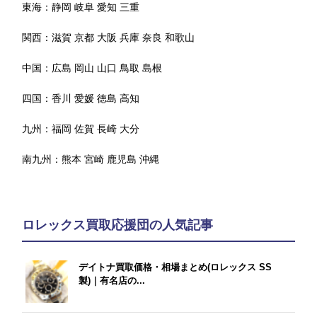
東海：
静岡
岐阜
愛知
三重
関西：
滋賀
京都
大阪
兵庫
奈良
和歌山
中国：
広島
岡山
山口
鳥取
島根
四国：
香川
愛媛
徳島
高知
九州：
福岡
佐賀
長崎
大分
南九州：
熊本
宮崎
鹿児島
沖縄
ロレックス買取応援団の人気記事
デイトナ買取価格・相場まとめ(ロレックス SS
製)｜有名店の...