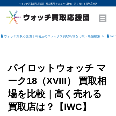
ウォッチ買取買取応援団│
最新相場をまとめて比較・高く売れる買取店検索
YouTubeで動画を公開中
ROLEXモデル名から買取相場を調べる
高級時計ブランド名から買取相場を調べる
地域から買取店を探す
店舗名から買取店を探す
ブランド時計を高く売る方法
買取査定を依頼する
ウォッチ買取応援団｜有名店のロレックス買取相場を比較・店舗検索
IW
パイロットウォッチ マ
ーク18（XVIII） 買取相
場を比較｜高く売れる
買取店は？【IWC】