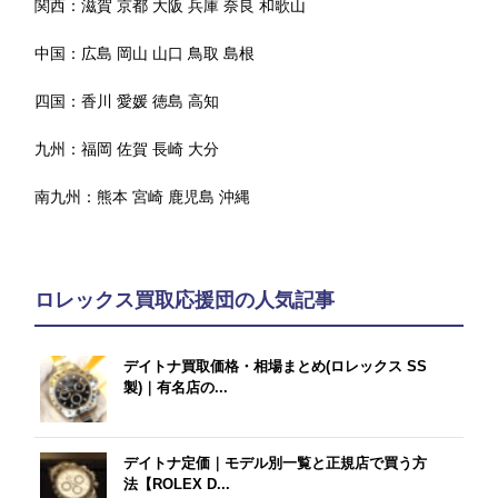
関西：
滋賀
京都
大阪
兵庫
奈良
和歌山
中国：
広島
岡山
山口
鳥取
島根
四国：
香川
愛媛
徳島
高知
九州：
福岡
佐賀
長崎
大分
南九州：
熊本
宮崎
鹿児島
沖縄
ロレックス買取応援団の人気記事
デイトナ買取価格・相場まとめ(ロレックス SS
製)｜有名店の...
デイトナ定価｜モデル別一覧と正規店で買う方
法【ROLEX D...