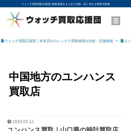
ウォッチ買取買取応援団│
最新相場をまとめて比較・高く売れる買取店検索
YouTubeで動画を公開中
ROLEXモデル名から買取相場を調べる
高級時計ブランド名から買取相場を調べる
地域から買取店を探す
店舗名から買取店を探す
ブランド時計を高く売る方法
買取査定を依頼する
ウォッチ買取応援団｜有名店のロレックス買取相場を比較・店舗検索
ユン
中国地方のユンハンス
買取店
2019.03.12
ユンハンス買取｜山口県の時計買取店