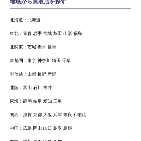
地域から買取店を探す
北海道：
北海道
東北：
青森
岩手
宮城
秋田
山形
福島
北関東：
茨城
栃木
群馬
首都圏：
東京
神奈川
埼玉
千葉
甲信越：
山梨
長野
新潟
北陸：
富山
石川
福井
東海：
静岡
岐阜
愛知
三重
関西：
滋賀
京都
大阪
兵庫
奈良
和歌山
中国：
広島
岡山
山口
鳥取
島根