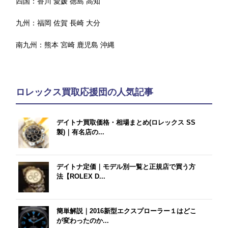
四国：
香川
愛媛
徳島
高知
九州：
福岡
佐賀
長崎
大分
南九州：
熊本
宮崎
鹿児島
沖縄
ロレックス買取応援団の人気記事
デイトナ買取価格・相場まとめ(ロレックス SS
製)｜有名店の...
デイトナ定価｜モデル別一覧と正規店で買う方
法【ROLEX D...
簡単解説｜2016新型エクスプローラー１はどこ
が変わったのか...