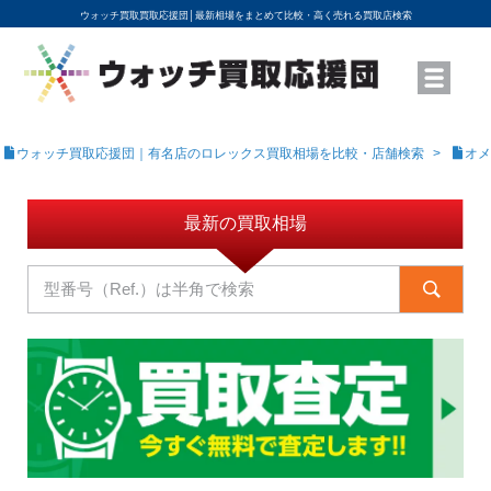
ウォッチ買取買取応援団│
最新相場をまとめて比較・高く売れる買取店検索
YouTubeで動画を公開中
ROLEXモデル名から買取相場を調べる
高級時計ブランド名から買取相場を調べる
地域から買取店を探す
店舗名から買取店を探す
ブランド時計を高く売る方法
買取査定を依頼する
ウォッチ買取応援団｜有名店のロレックス買取相場を比較・店舗検索
オメ
最新の買取相場