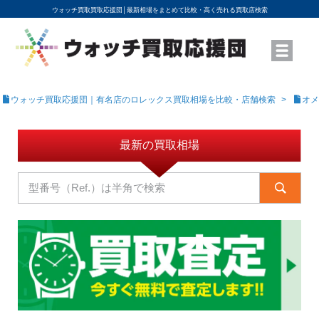
ウォッチ買取買取応援団│
最新相場をまとめて比較・高く売れる買取店検索
YouTubeで動画を公開中
ROLEXモデル名から買取相場を調べる
高級時計ブランド名から買取相場を調べる
地域から買取店を探す
店舗名から買取店を探す
ブランド時計を高く売る方法
買取査定を依頼する
ウォッチ買取応援団｜有名店のロレックス買取相場を比較・店舗検索
オメ
最新の買取相場