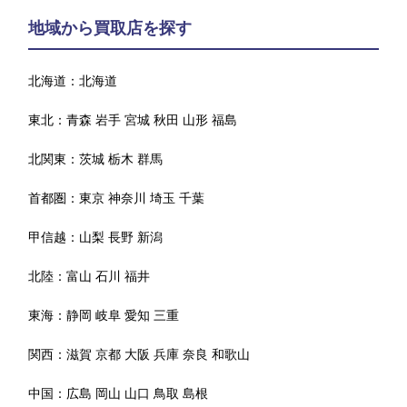
地域から買取店を探す
北海道：
北海道
東北：
青森
岩手
宮城
秋田
山形
福島
北関東：
茨城
栃木
群馬
首都圏：
東京
神奈川
埼玉
千葉
甲信越：
山梨
長野
新潟
北陸：
富山
石川
福井
東海：
静岡
岐阜
愛知
三重
関西：
滋賀
京都
大阪
兵庫
奈良
和歌山
中国：
広島
岡山
山口
鳥取
島根