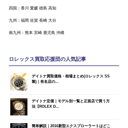
四国：
香川
愛媛
徳島
高知
九州：
福岡
佐賀
長崎
大分
南九州：
熊本
宮崎
鹿児島
沖縄
ロレックス買取応援団の人気記事
デイトナ買取価格・相場まとめ(ロレックス SS
製)｜有名店の...
デイトナ定価｜モデル別一覧と正規店で買う方
法【ROLEX D...
簡単解説｜2016新型エクスプローラー１はどこ