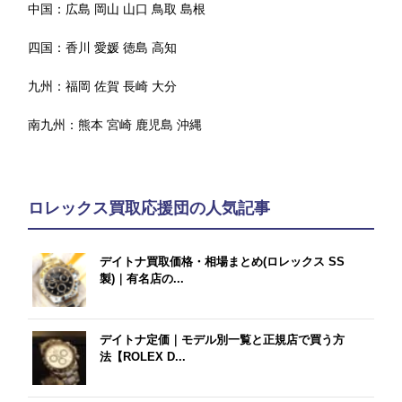
中国：
広島
岡山
山口
鳥取
島根
四国：
香川
愛媛
徳島
高知
九州：
福岡
佐賀
長崎
大分
南九州：
熊本
宮崎
鹿児島
沖縄
ロレックス買取応援団の人気記事
デイトナ買取価格・相場まとめ(ロレックス SS
製)｜有名店の...
デイトナ定価｜モデル別一覧と正規店で買う方
法【ROLEX D...