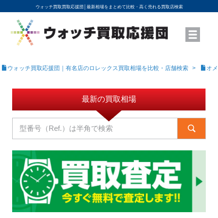
ウォッチ買取買取応援団│
最新相場をまとめて比較・高く売れる買取店検索
YouTubeで動画を公開中
ROLEXモデル名から買取相場を調べる
高級時計ブランド名から買取相場を調べる
地域から買取店を探す
店舗名から買取店を探す
ブランド時計を高く売る方法
買取査定を依頼する
ウォッチ買取応援団｜有名店のロレックス買取相場を比較・店舗検索
オメ
最新の買取相場