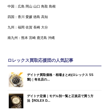
中国：
広島
岡山
山口
鳥取
島根
四国：
香川
愛媛
徳島
高知
九州：
福岡
佐賀
長崎
大分
南九州：
熊本
宮崎
鹿児島
沖縄
ロレックス買取応援団の人気記事
デイトナ買取価格・相場まとめ(ロレックス SS
製)｜有名店の...
デイトナ定価｜モデル別一覧と正規店で買う方
法【ROLEX D...