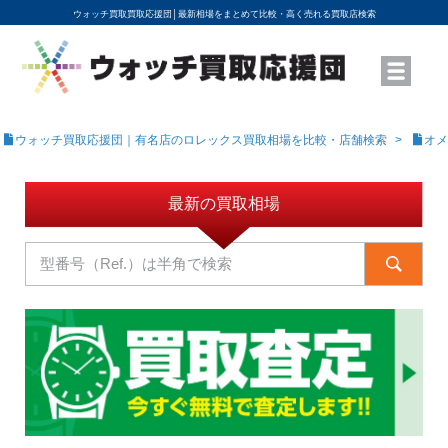
ウォッチ買取買取応援団│
最新相場をまとめて比較・高く売れる買取店検索
YouTubeで動画を公開中
ROLEXモデル名から買取相場を調べる
高級時計ブランド名から買取相場を調べる
地域から買取店を探す
店舗名から買取店を探す
ブランド時計を高く売る方法
買取査定を依頼する
ウォッチ買取応援団｜有名店のロレックス買取相場を比較・店舗検索
オメ
最新の買取相場