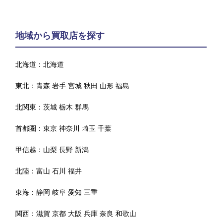
地域から買取店を探す
北海道：
北海道
東北：
青森
岩手
宮城
秋田
山形
福島
北関東：
茨城
栃木
群馬
首都圏：
東京
神奈川
埼玉
千葉
甲信越：
山梨
長野
新潟
北陸：
富山
石川
福井
東海：
静岡
岐阜
愛知
三重
関西：
滋賀
京都
大阪
兵庫
奈良
和歌山