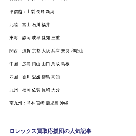
甲信越：
山梨
長野
新潟
北陸：
富山
石川
福井
東海：
静岡
岐阜
愛知
三重
関西：
滋賀
京都
大阪
兵庫
奈良
和歌山
中国：
広島
岡山
山口
鳥取
島根
四国：
香川
愛媛
徳島
高知
九州：
福岡
佐賀
長崎
大分
南九州：
熊本
宮崎
鹿児島
沖縄
ロレックス買取応援団の人気記事