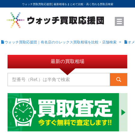
ウォッチ買取買取応援団│
最新相場をまとめて比較・高く売れる買取店検索
YouTubeで動画を公開中
ROLEXモデル名から買取相場を調べる
高級時計ブランド名から買取相場を調べる
地域から買取店を探す
店舗名から買取店を探す
ブランド時計を高く売る方法
買取査定を依頼する
ウォッチ買取応援団｜有名店のロレックス買取相場を比較・店舗検索
オメ
最新の買取相場