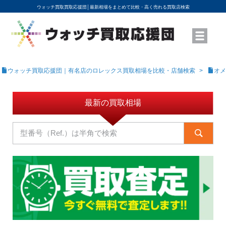
ウォッチ買取買取応援団│
最新相場をまとめて比較・高く売れる買取店検索
YouTubeで動画を公開中
ROLEXモデル名から買取相場を調べる
高級時計ブランド名から買取相場を調べる
地域から買取店を探す
店舗名から買取店を探す
ブランド時計を高く売る方法
買取査定を依頼する
ウォッチ買取応援団｜有名店のロレックス買取相場を比較・店舗検索
オメ
最新の買取相場