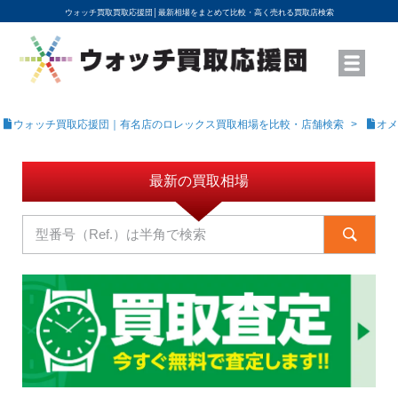
ウォッチ買取買取応援団│
最新相場をまとめて比較・高く売れる買取店検索
YouTubeで動画を公開中
ROLEXモデル名から買取相場を調べる
高級時計ブランド名から買取相場を調べる
地域から買取店を探す
店舗名から買取店を探す
ブランド時計を高く売る方法
買取査定を依頼する
ウォッチ買取応援団｜有名店のロレックス買取相場を比較・店舗検索
オメ
最新の買取相場