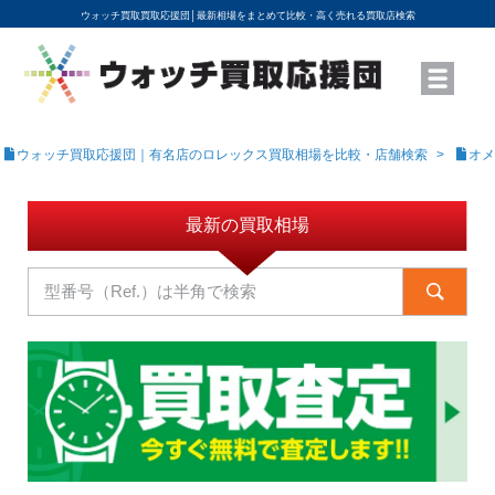
ウォッチ買取買取応援団│
最新相場をまとめて比較・高く売れる買取店検索
YouTubeで動画を公開中
ROLEXモデル名から買取相場を調べる
高級時計ブランド名から買取相場を調べる
地域から買取店を探す
店舗名から買取店を探す
ブランド時計を高く売る方法
買取査定を依頼する
ウォッチ買取応援団｜有名店のロレックス買取相場を比較・店舗検索
オメ
最新の買取相場