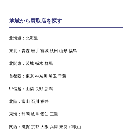
地域から買取店を探す
北海道：
北海道
東北：
青森
岩手
宮城
秋田
山形
福島
北関東：
茨城
栃木
群馬
首都圏：
東京
神奈川
埼玉
千葉
甲信越：
山梨
長野
新潟
北陸：
富山
石川
福井
東海：
静岡
岐阜
愛知
三重
関西：
滋賀
京都
大阪
兵庫
奈良
和歌山