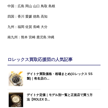
中国：
広島
岡山
山口
鳥取
島根
四国：
香川
愛媛
徳島
高知
九州：
福岡
佐賀
長崎
大分
南九州：
熊本
宮崎
鹿児島
沖縄
ロレックス買取応援団の人気記事
デイトナ買取価格・相場まとめ(ロレックス SS
製)｜有名店の...
デイトナ定価｜モデル別一覧と正規店で買う方
法【ROLEX D...