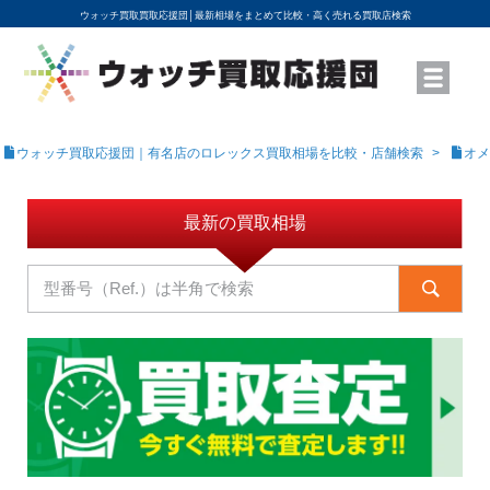
ウォッチ買取買取応援団│
最新相場をまとめて比較・高く売れる買取店検索
YouTubeで動画を公開中
ROLEXモデル名から買取相場を調べる
高級時計ブランド名から買取相場を調べる
地域から買取店を探す
店舗名から買取店を探す
ブランド時計を高く売る方法
買取査定を依頼する
ウォッチ買取応援団｜有名店のロレックス買取相場を比較・店舗検索
オメ
最新の買取相場