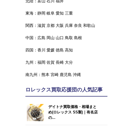
北陸：
富山
石川
福井
東海：
静岡
岐阜
愛知
三重
関西：
滋賀
京都
大阪
兵庫
奈良
和歌山
中国：
広島
岡山
山口
鳥取
島根
四国：
香川
愛媛
徳島
高知
九州：
福岡
佐賀
長崎
大分
南九州：
熊本
宮崎
鹿児島
沖縄
ロレックス買取応援団の人気記事
デイトナ買取価格・相場まと
め(ロレックス SS製)｜有名店
の...