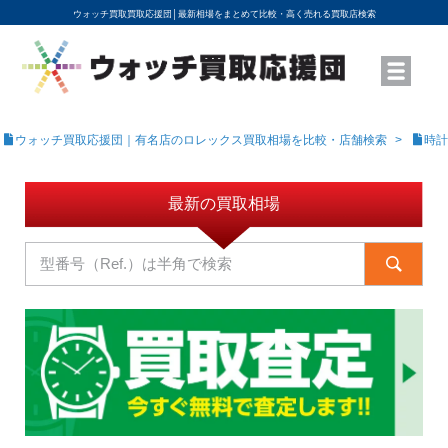
ウォッチ買取買取応援団│
最新相場をまとめて比較・高く売れる買取店検索
YouTubeで動画を公開中
ROLEXモデル名から買取相場を調べる
高級時計ブランド名から買取相場を調べる
地域から買取店を探す
店舗名から買取店を探す
ブランド時計を高く売る方法
買取査定を依頼する
ウォッチ買取応援団｜有名店のロレックス買取相場を比較・店舗検索
時計
最新の買取相場