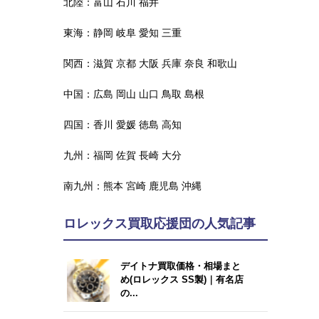
北陸：
富山
石川
福井
東海：
静岡
岐阜
愛知
三重
関西：
滋賀
京都
大阪
兵庫
奈良
和歌山
中国：
広島
岡山
山口
鳥取
島根
四国：
香川
愛媛
徳島
高知
九州：
福岡
佐賀
長崎
大分
南九州：
熊本
宮崎
鹿児島
沖縄
ロレックス買取応援団の人気記事
デイトナ買取価格・相場まと
め(ロレックス SS製)｜有名店
の...