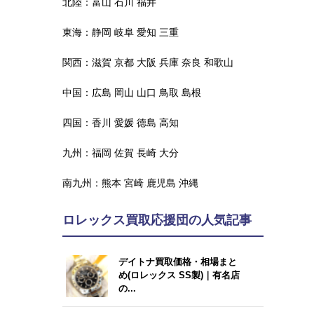
北陸：
富山
石川
福井
東海：
静岡
岐阜
愛知
三重
関西：
滋賀
京都
大阪
兵庫
奈良
和歌山
中国：
広島
岡山
山口
鳥取
島根
四国：
香川
愛媛
徳島
高知
九州：
福岡
佐賀
長崎
大分
南九州：
熊本
宮崎
鹿児島
沖縄
ロレックス買取応援団の人気記事
デイトナ買取価格・相場まと
め(ロレックス SS製)｜有名店
の...