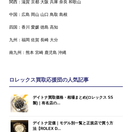
関西：
滋賀
京都
大阪
兵庫
奈良
和歌山
中国：
広島
岡山
山口
鳥取
島根
四国：
香川
愛媛
徳島
高知
九州：
福岡
佐賀
長崎
大分
南九州：
熊本
宮崎
鹿児島
沖縄
ロレックス買取応援団の人気記事
デイトナ買取価格・相場まとめ(ロレックス SS
製)｜有名店の...
デイトナ定価｜モデル別一覧と正規店で買う方
法【ROLEX D...