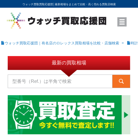
ウォッチ買取買取応援団│
最新相場をまとめて比較・高く売れる買取店検索
YouTubeで動画を公開中
ROLEXモデル名から買取相場を調べる
高級時計ブランド名から買取相場を調べる
地域から買取店を探す
店舗名から買取店を探す
ブランド時計を高く売る方法
買取査定を依頼する
ウォッチ買取応援団｜有名店のロレックス買取相場を比較・店舗検索
時計
最新の買取相場