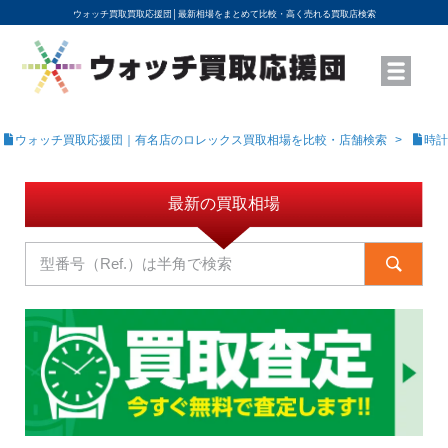
ウォッチ買取買取応援団│
最新相場をまとめて比較・高く売れる買取店検索
YouTubeで動画を公開中
ROLEXモデル名から買取相場を調べる
高級時計ブランド名から買取相場を調べる
地域から買取店を探す
店舗名から買取店を探す
ブランド時計を高く売る方法
買取査定を依頼する
ウォッチ買取応援団｜有名店のロレックス買取相場を比較・店舗検索
時計
最新の買取相場