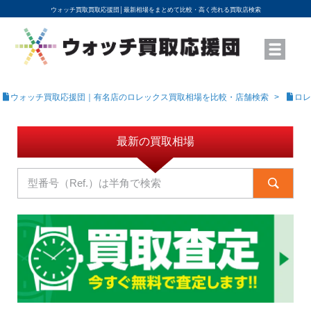
ウォッチ買取買取応援団│
最新相場をまとめて比較・高く売れる買取店検索
YouTubeで動画を公開中
ROLEXモデル名から買取相場を調べる
高級時計ブランド名から買取相場を調べる
地域から買取店を探す
店舗名から買取店を探す
ブランド時計を高く売る方法
買取査定を依頼する
ウォッチ買取応援団｜有名店のロレックス買取相場を比較・店舗検索
ロレ
最新の買取相場