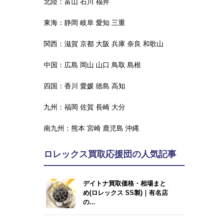
北陸：
富山
石川
福井
東海：
静岡
岐阜
愛知
三重
関西：
滋賀
京都
大阪
兵庫
奈良
和歌山
中国：
広島
岡山
山口
鳥取
島根
四国：
香川
愛媛
徳島
高知
九州：
福岡
佐賀
長崎
大分
南九州：
熊本
宮崎
鹿児島
沖縄
ロレックス買取応援団の人気記事
デイトナ買取価格・相場まと
め(ロレックス SS製)｜有名店
の...