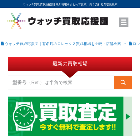
ウォッチ買取買取応援団│
最新相場をまとめて比較・高く売れる買取店検索
YouTubeで動画を公開中
ROLEXモデル名から買取相場を調べる
高級時計ブランド名から買取相場を調べる
地域から買取店を探す
店舗名から買取店を探す
ブランド時計を高く売る方法
買取査定を依頼する
ウォッチ買取応援団｜有名店のロレックス買取相場を比較・店舗検索
ロレ
最新の買取相場