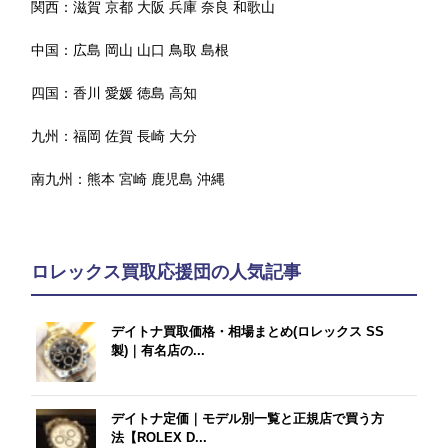
関西：
滋賀
京都
大阪
兵庫
奈良
和歌山
中国：
広島
岡山
山口
鳥取
島根
四国：
香川
愛媛
徳島
高知
九州：
福岡
佐賀
長崎
大分
南九州：
熊本
宮崎
鹿児島
沖縄
ロレックス買取応援団の人気記事
デイトナ買取価格・相場まとめ(ロレックス SS
製)｜有名店の...
デイトナ定価｜モデル別一覧と正規店で買う方
法【ROLEX D...