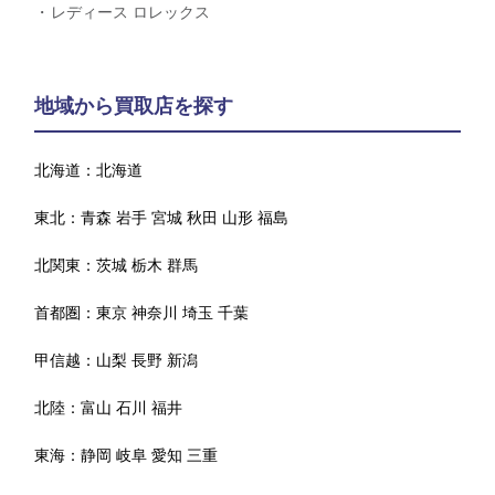
レディース ロレックス
地域から買取店を探す
北海道：
北海道
東北：
青森
岩手
宮城
秋田
山形
福島
北関東：
茨城
栃木
群馬
首都圏：
東京
神奈川
埼玉
千葉
甲信越：
山梨
長野
新潟
北陸：
富山
石川
福井
東海：
静岡
岐阜
愛知
三重