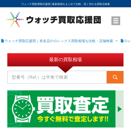
ウォッチ買取買取応援団│
最新相場をまとめて比較・高く売れる買取店検索
YouTubeで動画を公開中
ROLEXモデル名から買取相場を調べる
高級時計ブランド名から買取相場を調べる
地域から買取店を探す
店舗名から買取店を探す
ブランド時計を高く売る方法
買取査定を依頼する
ウォッチ買取応援団｜有名店のロレックス買取相場を比較・店舗検索
ロレ
最新の買取相場