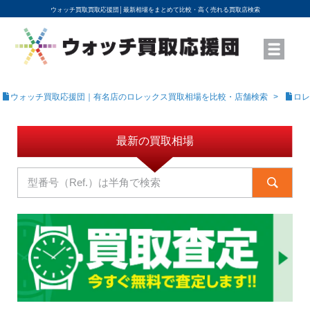
ウォッチ買取買取応援団│
最新相場をまとめて比較・高く売れる買取店検索
YouTubeで動画を公開中
ROLEXモデル名から買取相場を調べる
高級時計ブランド名から買取相場を調べる
地域から買取店を探す
店舗名から買取店を探す
ブランド時計を高く売る方法
買取査定を依頼する
ウォッチ買取応援団｜有名店のロレックス買取相場を比較・店舗検索
ロレ
最新の買取相場