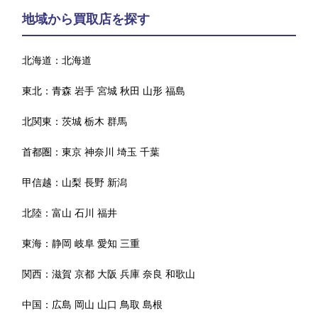
地域から買取店を探す
北海道：
北海道
東北：
青森
岩手
宮城
秋田
山形
福島
北関東：
茨城
栃木
群馬
首都圏：
東京
神奈川
埼玉
千葉
甲信越：
山梨
長野
新潟
北陸：
富山
石川
福井
東海：
静岡
岐阜
愛知
三重
関西：
滋賀
京都
大阪
兵庫
奈良
和歌山
中国：
広島
岡山
山口
鳥取
島根