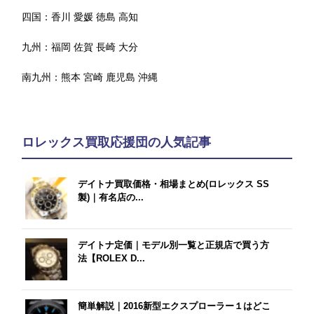
四国：
香川
愛媛
徳島
高知
九州：
福岡
佐賀
長崎
大分
南九州：
熊本
宮崎
鹿児島
沖縄
ロレックス買取応援団の人気記事
デイトナ買取価格・相場まとめ(ロレックス SS
製)｜有名店の...
デイトナ定価｜モデル別一覧と正規店で買う方
法【ROLEX D...
簡単解説｜2016新型エクスプローラー１はどこ