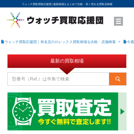
ウォッチ買取買取応援団│
最新相場をまとめて比較・高く売れる買取店検索
YouTubeで動画を公開中
ROLEXモデル名から買取相場を調べる
高級時計ブランド名から買取相場を調べる
地域から買取店を探す
店舗名から買取店を探す
ブランド時計を高く売る方法
買取査定を依頼する
ウォッチ買取応援団｜有名店のロレックス買取相場を比較・店舗検索
今週
最新の買取相場