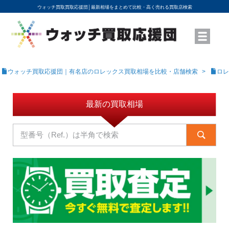
ウォッチ買取買取応援団│
最新相場をまとめて比較・高く売れる買取店検索
YouTubeで動画を公開中
ROLEXモデル名から買取相場を調べる
高級時計ブランド名から買取相場を調べる
地域から買取店を探す
店舗名から買取店を探す
ブランド時計を高く売る方法
買取査定を依頼する
ウォッチ買取応援団｜有名店のロレックス買取相場を比較・店舗検索
ロレ
最新の買取相場