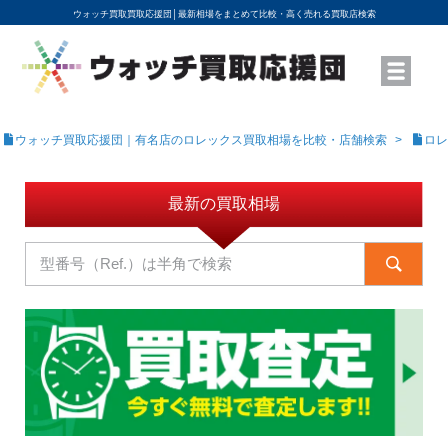
ウォッチ買取買取応援団│
最新相場をまとめて比較・高く売れる買取店検索
YouTubeで動画を公開中
ROLEXモデル名から買取相場を調べる
高級時計ブランド名から買取相場を調べる
地域から買取店を探す
店舗名から買取店を探す
ブランド時計を高く売る方法
買取査定を依頼する
ウォッチ買取応援団｜有名店のロレックス買取相場を比較・店舗検索
ロレ
最新の買取相場