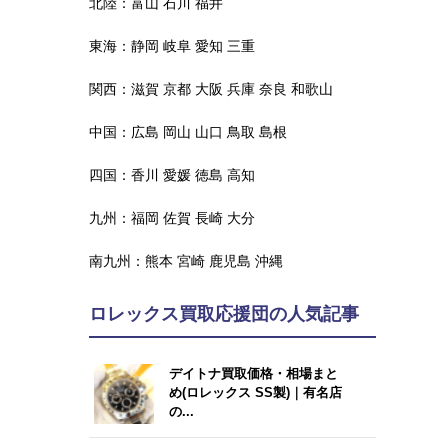
北陸：
富山
石川
福井
東海：
静岡
岐阜
愛知
三重
関西：
滋賀
京都
大阪
兵庫
奈良
和歌山
中国：
広島
岡山
山口
鳥取
島根
四国：
香川
愛媛
徳島
高知
九州：
福岡
佐賀
長崎
大分
南九州：
熊本
宮崎
鹿児島
沖縄
ロレックス買取応援団の人気記事
デイトナ買取価格・相場まと
め(ロレックス SS製)｜有名店
の...